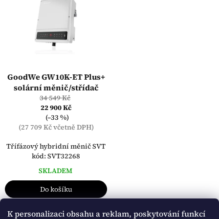
p
o
i
d
s
u
p
k
r
t
o
ů
d
GoodWe GW10K-ET Plus+
u
solární měnič/střídač
k
34 549 Kč
t
22 900 Kč
ů
(–33 %)
(27 709 Kč včetně DPH)
Třífázový hybridní měnič SVT
kód: SVT32268
SKLADEM
Do košíku
Detail
K personalizaci obsahu a reklam, poskytování funkcí