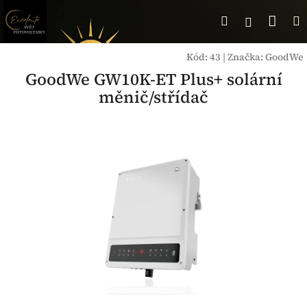
Přejít
Nák
Hledat
Přihlášen
na
obsah
koší
Kód:
43
|
Značka:
GoodWe
GoodWe GW10K-ET Plus+ solární
měnič/střídač