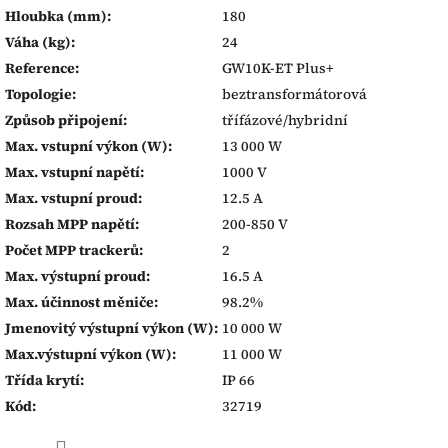
Hloubka (mm)
:
180
Váha (kg)
:
24
Reference
:
GW10K-ET Plus+
Topologie
:
beztransformátorová
Způsob připojení
:
třífázové/hybridní
Max. vstupní výkon (W)
:
13 000 W
Max. vstupní napětí
:
1000 V
Max. vstupní proud
:
12.5 A
Rozsah MPP napětí
:
200-850 V
Počet MPP trackerů
:
2
Max. výstupní proud
:
16.5 A
Max. účinnost měniče
:
98.2%
Jmenovitý výstupní výkon (W)
:
10 000 W
Max.výstupní výkon (W)
:
11 000 W
Třída krytí
:
IP 66
Kód
:
32719