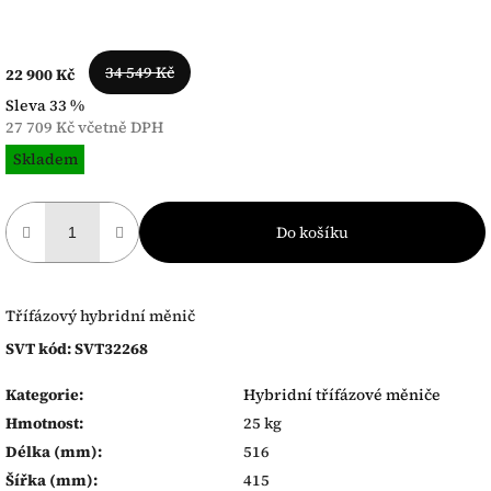
34 549 Kč
22 900 Kč
Sleva 33 %
27 709 Kč včetně DPH
Měrná
Skladem
cena:
Do košíku
Třífázový hybridní měnič
SVT kód: SVT32268
Kategorie
:
Hybridní třífázové měniče
Hmotnost
:
25 kg
Délka (mm)
:
516
Šířka (mm)
:
415