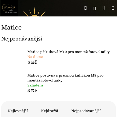
Přejít
Nák
Hledat
Přihlášen
na
obsah
koší
Matice
Nejprodávanější
Matice přírubová M10 pro montáž fotovoltaiky
Na dotaz
5 Kč
Matice posuvná s pružnou kuličkou M8 pro
montáž fotovoltaiky
Skladem
6 Kč
Ř
a
Nejlevnější
Nejdražší
Nejprodávanější
z