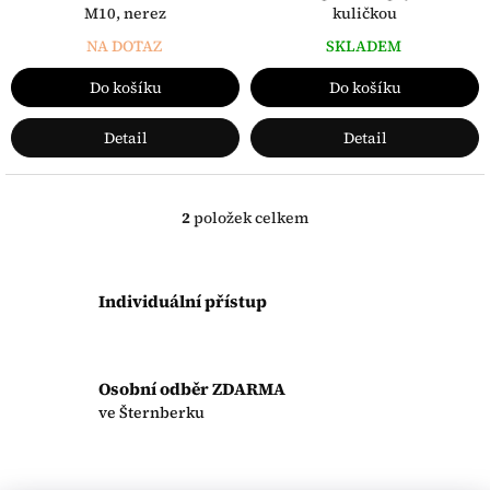
M10, nerez
kuličkou
NA DOTAZ
SKLADEM
Do košíku
Do košíku
Detail
Detail
2
položek celkem
O
v
l
á
Individuální přístup
d
a
c
í
Osobní odběr ZDARMA
p
r
ve Šternberku
v
k
y