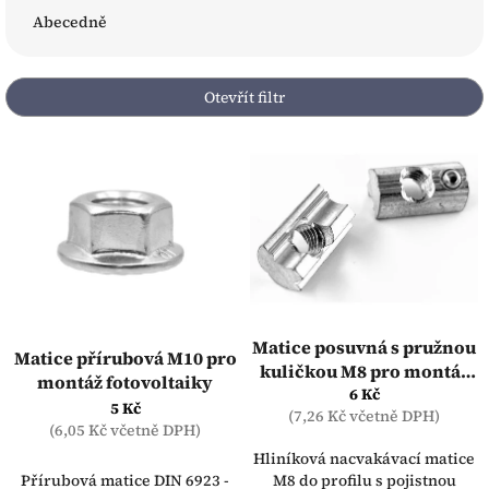
e
Abecedně
n
í
p
Otevřít filtr
r
o
V
d
ý
u
p
k
i
t
s
ů
p
r
o
d
Matice posuvná s pružnou
Matice přírubová M10 pro
u
kuličkou M8 pro montáž
montáž fotovoltaiky
k
fotovoltaiky
6 Kč
t
5 Kč
(7,26 Kč včetně DPH)
(6,05 Kč včetně DPH)
ů
Hliníková nacvakávací matice
Přírubová matice DIN 6923 -
M8 do profilu s pojistnou