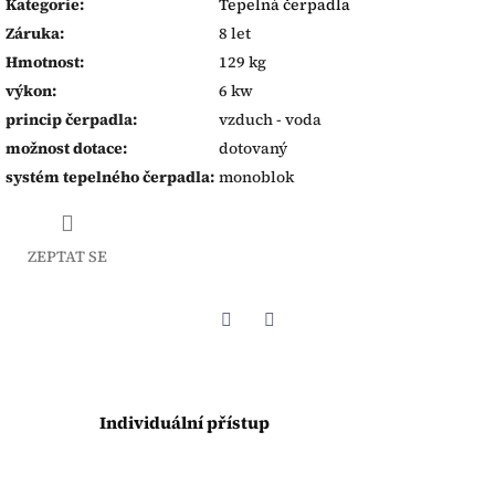
Kategorie
:
Tepelná čerpadla
Záruka
:
8 let
Hmotnost
:
129 kg
výkon
:
6 kw
princip čerpadla
:
vzduch - voda
možnost dotace
:
dotovaný
systém tepelného čerpadla
:
monoblok
ZEPTAT SE
Twitter
Facebook
Individuální přístup