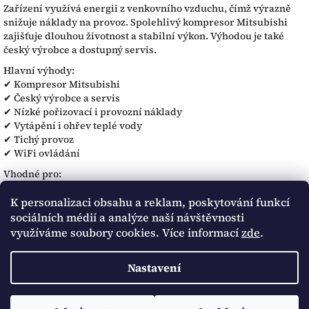
Zařízení využívá energii z venkovního vzduchu, čímž výrazně
snižuje náklady na provoz. Spolehlivý kompresor Mitsubishi
zajišťuje dlouhou životnost a stabilní výkon. Výhodou je také
český výrobce a dostupný servis.
Hlavní výhody:
✔ Kompresor Mitsubishi
✔ Český výrobce a servis
✔ Nízké pořizovací i provozní náklady
✔ Vytápění i ohřev teplé vody
✔ Tichý provoz
✔ WiFi ovládání
Vhodné pro:
- rodinné domy
- novostavby i rekonstrukce
K personalizaci obsahu a reklam, poskytování funkcí
sociálních médií a analýze naší návštěvnosti
Záruka:
využíváme soubory cookies. Více informací
zde
.
5 let na zařízení
8 let na kompresor
Nastavení
Z