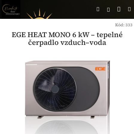
Přejít
Nák
Hledat
Přihlášen
na
obsah
koší
Kód:
333
EGE HEAT MONO 6 kW – tepelné
čerpadlo vzduch–voda